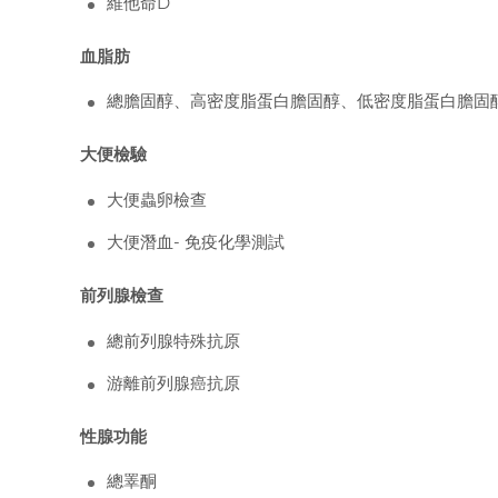
維他命D
血脂肪
總膽固醇、高密度脂蛋白膽固醇、低密度脂蛋白膽固
大便檢驗
大便蟲卵檢查
大便潛血-
免疫化學測試
前列腺檢查
總前列腺特殊抗原
游離前列腺癌抗原
性腺功能
總睪酮