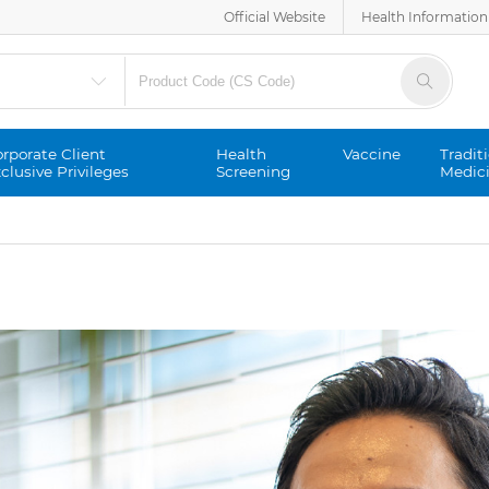
Official Website
Health Information
rporate Client
Health
Vaccine
Tradit
clusive Privileges
Screening
Medic