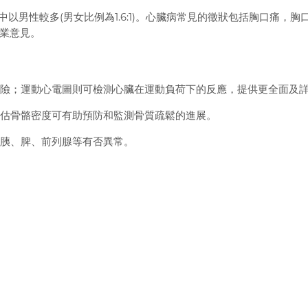
其中以男性較多(男女比例為1.6:1)。心臟病常見的徵狀包括胸口痛，胸
業意見。
風險；運動心電圖則可檢測心臟在運動負荷下的反應，提供更全面及
評估骨骼密度可有助預防和監測骨質疏鬆的進展。
、胰、脾、前列腺等有否異常。