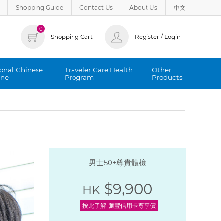
Shopping Guide
Contact Us
About Us
中文
0
Shopping Cart
Register / Login
ional Chinese
Traveler Care Health
Other
ine
Program
Products
男士50+尊貴體檢
$9,900
HK
按此了解-滙豐信用卡尊享價