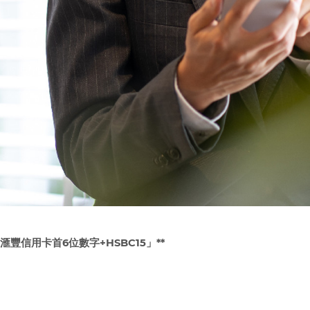
滙豐信用卡首
6
位數字
+HSBC15
」
**