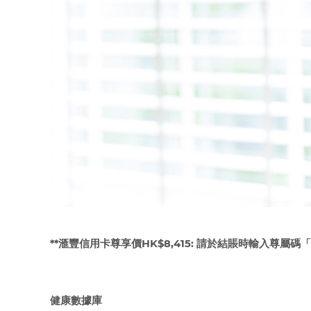
**
滙豐信用卡尊享價HK$8,415:
請於結賬時輸入尊屬碼「
健康數據庫