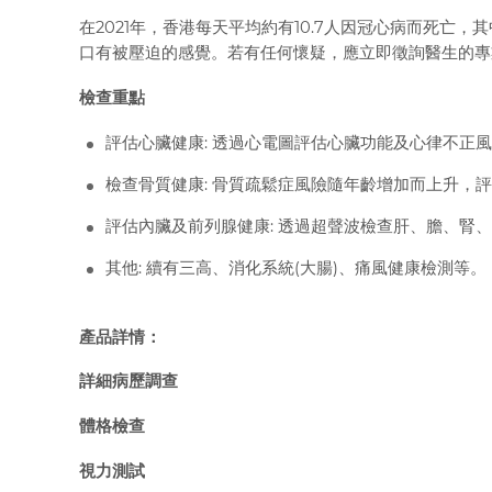
在2021年，香港每天平均約有10.7人因冠心病而死亡，
口有被壓迫的感覺。若有任何懷疑，應立即徵詢醫生的專
檢查重點
評估心臟健康: 透過心電圖評估心臟功能及心律不正
檢查骨質健康: 骨質疏鬆症風險隨年齡增加而上升，
評估內臟及前列腺健康: 透過超聲波檢查肝、膽、腎
其他: 續有三高、消化系統(大腸)、痛風健康檢測等。
產品詳情：
詳細病歷調查
體格檢查
視力測試