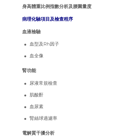
身高體重比例指數分析及腰圍量度
病理化驗項目及檢查程序
血液檢驗
血型及Rh因子
血全像
腎功能
尿液常規檢查
肌酸酐
血尿素
腎絲球過濾率
電解質干擾分析