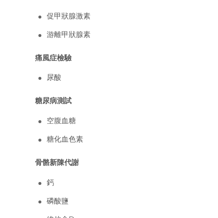
促甲狀腺激素
游離甲狀腺素
痛風症檢驗
尿酸
糖尿病測試
空腹血糖
糖化血色素
骨骼新陳代謝
鈣
磷酸鹽