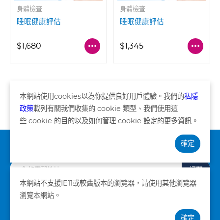
身體檢查
身體檢查
睡眠健康評估
睡眠健康評估
$1,680
$1,345
本網站使用
cookies
以為你提供良好用戶體驗。我們的
私隱
頁 共1頁
政策
載列有關我們收集的
cookie
類型、我們使用這
些
cookie
的目的以及如何管理
cookie
設定的更多資訊。
確定
訂閱資訊
訂閱
本網站不支援IE11或較舊版本的瀏覽器，請使用其他瀏覽器
瀏覽本網站。
私隱政策
條款及細則
確定
©版權所有。卓健醫療服務有限公司 2026。不得轉載。