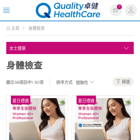
0
主頁
身體檢查
身體檢查
篩選
顯示38項目中1-30項
排序方式:
夏日禮遇
夏日禮遇