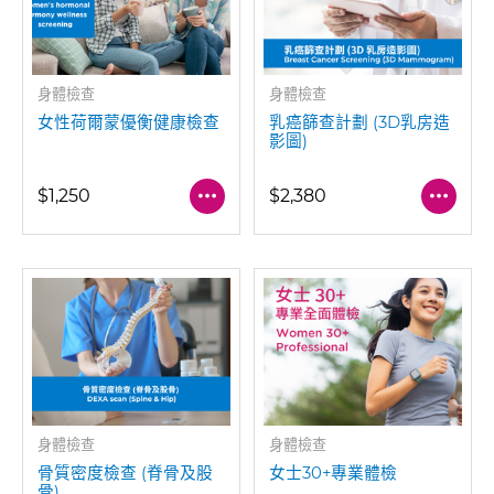
身體檢查
身體檢查
女性荷爾蒙優衡健康檢查
乳癌篩查計劃 (3D乳房造
影圖)
$1,250
$2,380
身體檢查
身體檢查
骨質密度檢查 (脊骨及股
女士30+專業體檢
骨)