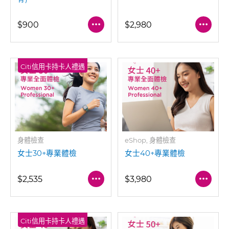
$900
$2,980
Citi信用卡持卡人禮遇
身體檢查
eShop, 身體檢查
女士30+專業體檢
女士40+專業體檢
$2,535
$3,980
Citi信用卡持卡人禮遇