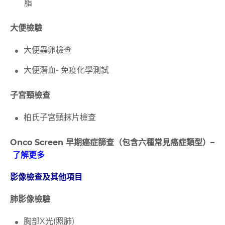
脂
大便檢驗
大便蟲卵檢查
大便潛血-
免疫化學測試
子宮頸檢查
柏氏子宮頸抹片檢查
Onco Screen 早期癌症篩查（包含六種常見癌症類型）–
了解更多
影像檢查及其他項目
肺影像檢驗
胸部X
光
(
照肺
)