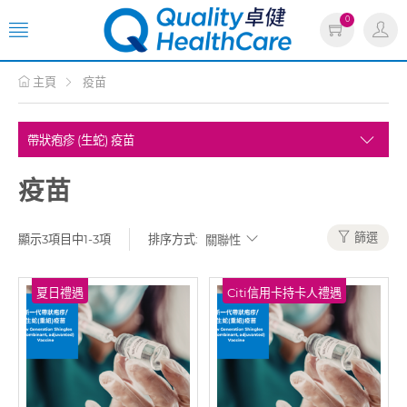
0
主頁
疫苗
疫苗
篩選
顯示3項目中1-3項
排序方式:
夏日禮遇
Citi信用卡持卡人禮遇