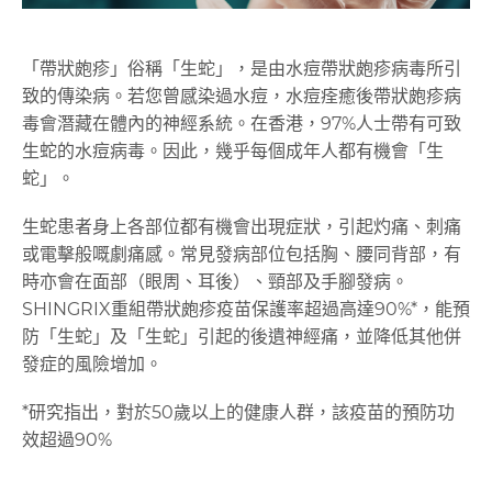
「帶狀皰疹」俗稱「生蛇」，是由水痘帶狀皰疹病毒所引
致的傳染病。若您曾感染過水痘，水痘痊癒後帶狀皰疹病
毒會潛藏在體內的神經系統。在香港，97%人士帶有可致
生蛇的水痘病毒。因此，幾乎每個成年人都有機會「生
蛇」。
生蛇患者身上各部位都有機會出現症狀，引起灼痛、刺痛
或電擊般嘅劇痛感。常見發病部位包括胸、腰同背部，有
時亦會在面部（眼周、耳後）、頸部及手腳發病。
SHINGRIX重組帶狀皰疹疫苗保護率超過高達90%*，能預
防「生蛇」及「生蛇」引起的後遺神經痛，並降低其他併
發症的風險增加。
*研究指出，對於50歲以上的健康人群，該疫苗的預防功
效超過90%