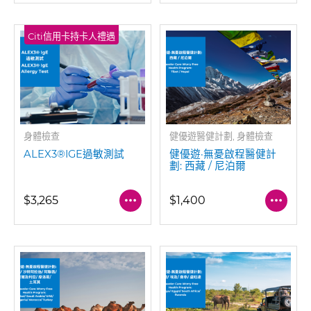
Citi信用卡持卡人禮遇
身體檢查
健優遊醫健計劃, 身體檢查
ALEX3®IGE過敏測試
健優遊·無憂啟程醫健計
劃: 西藏 / 尼泊爾
$3,265
$1,400