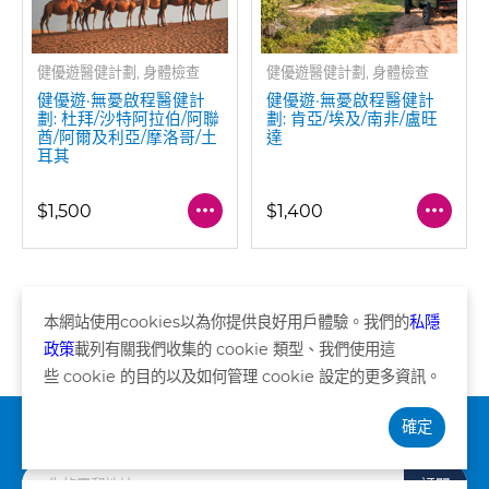
健優遊醫健計劃, 身體檢查
健優遊醫健計劃, 身體檢查
健優遊·無憂啟程醫健計
健優遊·無憂啟程醫健計
劃: 杜拜/沙特阿拉伯/阿聯
劃: 肯亞/埃及/南非/盧旺
酋/阿爾及利亞/摩洛哥/土
達
耳其
$1,500
$1,400
本網站使用
cookies
以為你提供良好用戶體驗。我們的
私隱
頁 共4頁
政策
載列有關我們收集的
cookie
類型、我們使用這
些
cookie
的目的以及如何管理
cookie
設定的更多資訊。
確定
訂閱資訊
訂閱