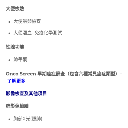
大便檢驗
大便蟲卵檢查
大便潛血-
免疫化學測試
性腺功能
總睾酮
Onco Screen 早期癌症篩查（包含六種常見癌症類型）–
了解更多
影像檢查及其他項目
肺影像檢驗
胸部X
光
(
照肺
)