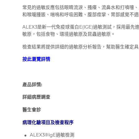
常見的過敏反應包括眼睛流淚、搔癢、流鼻水和打噴嚏、
和喉嚨腫脹、喘嗚和呼吸困難、腹部痙攣、胃部感覺不適
ALEX3是新一代免疫球蛋白E(IGE)過敏測試，採用
敏原，包括食物、環境過敏原及昆蟲過敏原。
檢查結果將提供詳細的過敏原分析報告，幫助醫生確定具
按此瀏覽詳情
產品詳情:
詳細病歷調查
醫生會診
病理化驗項目及檢查程序
ALEX3®IgE過敏檢測