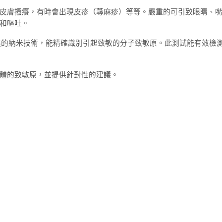
皮膚搔癢，有時會出現皮疹（蕁麻疹）等等。嚴重的可引致眼睛、
和嘔吐。
最先進的納米技術，能精確識別引起致敏的分子致敏原。此測試能有效檢測
體的致敏原，並提供針對性的建議。