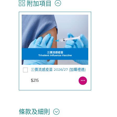
附加項目
三價流感疫苗 2026/27 (加購禮遇)
$215
條款及細則