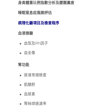
身高體重比例指數分析及腰圍量度
睡眠窒息症風險評估
病理化驗項目及檢查程序
血液檢驗
血型及Rh因子
血全像
腎功能
尿液常規檢查
肌酸酐
血尿素
腎絲球過濾率