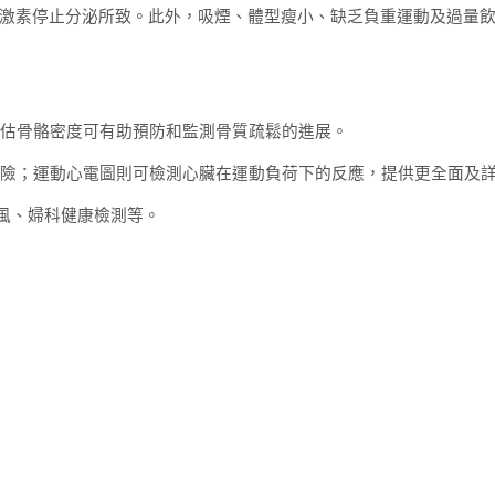
激素停止分泌所致。此外，吸煙、體型瘦小、缺乏負重運動及過量
評估骨骼密度可有助預防和監測骨質疏鬆的進展。
風險；運動心電圖則可檢測心臟在運動負荷下的反應，提供更全面及
痛風、婦科健康檢測等。