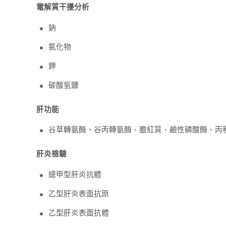
電解質干擾分析
鈉
氯化物
鉀
碳酸氫鹽
肝功能
谷草轉氨酶、谷丙轉氨酶、膽紅質、鹼性磷酸酶、丙
肝炎檢驗
總甲型肝炎抗體
乙型肝炎表面抗原
乙型肝炎表面抗體