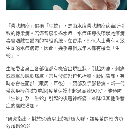
「帶狀皰疹」俗稱「生蛇」，是由水痘帶狀皰疹病毒所引
致的傳染病。若您曾感染過水痘，水痘痊癒後帶狀皰疹病
毒會潛藏在體內的神經系統。在香港，97%人士帶有可致
生蛇的水痘病毒。因此，幾乎每個成年人都有機會「生
蛇」。
生蛇患者身上各部位都有機會出現症狀，引起灼痛、刺痛
或電擊般嘅劇痛感。常見發病部位包括胸、腰同背部，有
時亦會在面部（眼周、耳後）、頸部及手腳發病。新一代
帶狀疱疹/生蛇(重組)疫苗保護率超過高達90%*，能預防
「生蛇」及「生蛇」引起的後遺神經痛，並降低其他併發
症的風險增加。
*研究指出，對於50歲以上的健康人群，該疫苗的預防功
效超過90%