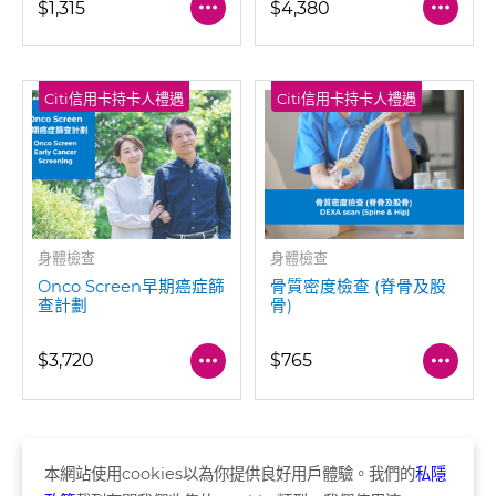
$1,315
$4,380
Citi信用卡持卡人禮遇
Citi信用卡持卡人禮遇
身體檢查
身體檢查
Onco Screen早期癌症篩
骨質密度檢查 (脊骨及股
查計劃
骨)
$3,720
$765
本網站使用
cookies
以為你提供良好用戶體驗。我們的
私隱
頁 共1頁