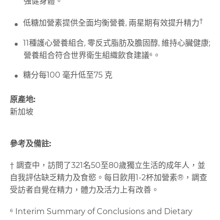
強健身體。
†
低糖加營素提供全面均衡營養, 兩星期有效提升精力
11種護心營養組合, 零反式脂肪及膽固醇, 維持心臟健康;
營養組合符合世界衛生組織飲食建議⁶。
糖分每100 毫升低至75 克
原產地
:
新加坡
參考及備註
:
† 調查中，訪問了321名50至80歲獨立生活的成年人，並
自我評估缺乏精力及食慾。每日飲用1-2杯加營素®，調查
受訪者自覺在精力，體力及活力上有改善。
⁶ Interim Summary of Conclusions and Dietary