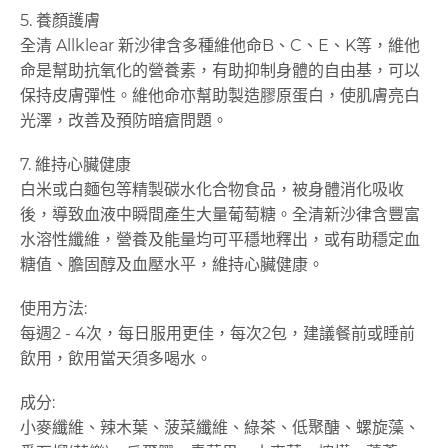
5. 養顏護膚
全清 Allklear 新沙律含多種維他命B、C、E、K等，維他
命是幫助抗氧化的營養素，有助抑制身體的自由基，可以
保持皮膚彈性。維他命亦幫助製造膠原蛋白，使肌膚亮白
光澤，改善及預防暗瘡問題。
7. 維持心臟健康
白米或白麵包等精製碳水化合物食品，被身體消化吸收
後，導致血液中瞬間產生大量葡萄糖。全清新沙律含豐富
水溶性纖維，營養及能量均可平穩地釋出，或有助穩定血
糖值、膽固醇及血壓水平，維持心臟健康。
使用方法:
每週2 - 4次，每日服用更佳，每次2包，建議餐前或睡前
飲用，飲用當天須多喝水。
成分:
小麥纖維、辣木葉、菠菜纖維、綠茶、低聚醣、螺旋藻、