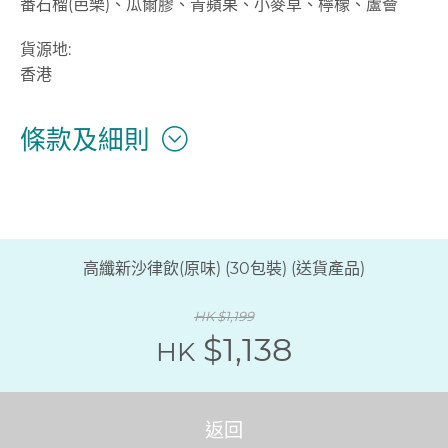
番石榴(芭樂)、瓜爾膠、青蘋果、小麥草、檸檬、蘆薈
貨源地:
香港
條款及細則
高纖新沙律飲(原味) (30包裝) (送貨產品)
HK $1,199
$1,138
HK
返回