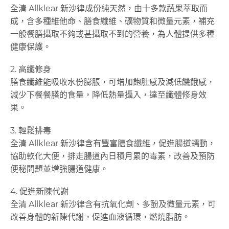
全清 Allklear 新沙律成份純天然，由十多款蔬果萃取而
成，含多種維他命、膳食纖維、礦物質和微量元素，補充
一般餐膳攝取不夠或甚攝取不到的營養，為人體提供多種
健康保護。
2. 高纖修身
膳食纖維能吸收水份膨脹，可增加飽肚感及減低饑餓感，
減少下餐餐膳的食量，降低熱量攝入，達至纖體修身效
果。
3. 輕鬆排毒
全清 Allklear 新沙律含有豐富膳食纖維，促進腸道蠕動，
協助軟化大便，排走腸道內日積月累的毒素，改善及預防
便秘問題並增強腸道健康。
4. 促進新陳代謝
全清 Allklear 新沙律含有抗氧化劑、多酚及微量元素，可
改善身體的新陳代謝，促進血液循環，燃燒脂肪。