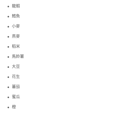
龍蝦
鱈魚
小麥
燕麥
稻米
馬鈴薯
大豆
花生
蕃茄
蜜瓜
橙