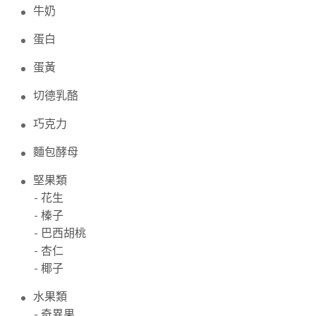
牛奶
蛋白
蛋黃
切德乳酪
巧克力
麵包酵母
堅果類
- 花生
- 榛子
- 巴西胡桃
- 杏仁
- 椰子
水果類
- 奇異果