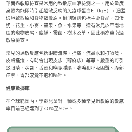
華南過敏原檢查是常用的致敏原血液檢測之一，用於量度
身體內能即時引起過敏反應的免疫球蛋白E（IgE），涵蓋
環境致敏原和食物致敏原。檢測類別包括主要食品，如蛋
奶、花生、小麥、堅果、魚、水果等，還有常見於華南地
區的寵物皮屑、塵蟎、霉菌、樹木及草，因此稱為華南過
敏原檢查。
常見的過敏反應包括眼睛流淚、搔癢、流鼻水和打噴嚏、
皮膚搔癢，有時會出現皮疹（蕁麻疹）等等。嚴重的可引
致眼睛、嘴唇、舌頭和喉嚨腫脹、喘嗚和呼吸困難、腹部
痙攣、胃部感覺不適和嘔吐。
健康數據庫
在全球範圍內，學齡兒童對一種或多種常見過敏原的敏感
率目前已經達到了40%至50%。