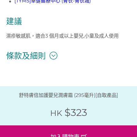
[TYMS]卓健醫療中心 (青衣-青衣城)
建議
濕疹敏感肌，適合3 個月或以上嬰兒,小童及成人使用
條款及細則
舒特膚倍加護嬰兒潤膚霜 (295毫升)[自取產品]
$323
HK
加入購物車