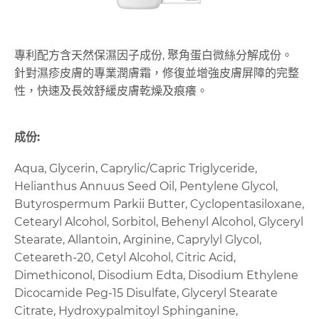
專利配方含天然保濕因子成份, 聚角蛋白微絲分解成份。
針對濕疹皮膚的專業潤膚霜，修復並增強皮膚屏障的完整
性，快速及長效舒緩皮膚乾燥及痕癢。
成份:
Aqua, Glycerin, Caprylic/Capric Triglyceride,
Helianthus Annuus Seed Oil, Pentylene Glycol,
Butyrospermum Parkii Butter, Cyclopentasiloxane,
Cetearyl Alcohol, Sorbitol, Behenyl Alcohol, Glyceryl
Stearate, Allantoin, Arginine, Caprylyl Glycol,
Ceteareth-20, Cetyl Alcohol, Citric Acid,
Dimethiconol, Disodium Edta, Disodium Ethylene
Dicocamide Peg-15 Disulfate, Glyceryl Stearate
Citrate, Hydroxypalmitoyl Sphinganine,