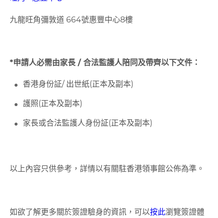
九龍旺角彌敦道 664號惠豐中心8樓
*
申請人必需由家長 / 合法監護人陪同
及帶齊以下文件：
香港身份証/ 出世紙(正本及副本)
護照(正本及副本)
家長或合法監護人身份証(正本及副本)
以上內容只供參考，詳情以有關駐香港領事館公佈為準。
如欲了解更多關於簽證驗身的資訊，可以
按此
​瀏覽簽證體