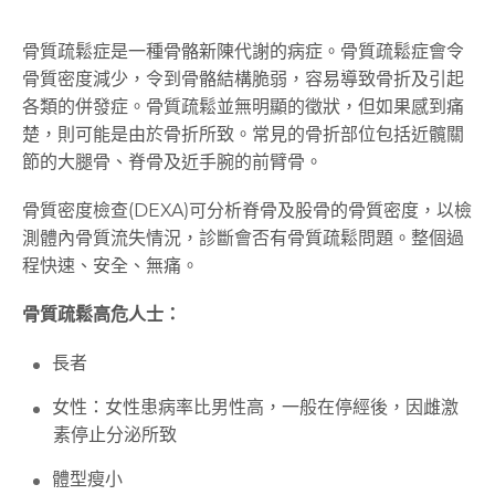
骨質疏鬆症是一種骨骼新陳代謝的病症。骨質疏鬆症會令
骨質密度減少，令到骨骼結構脆弱，容易導致骨折及引起
各類的併發症。骨質疏鬆並無明顯的徵狀，但如果感到痛
楚，則可能是由於骨折所致。常見的骨折部位包括近髖關
節的大腿骨、脊骨及近手腕的前臂骨。
骨質密度檢查(DEXA)可分析脊骨及股骨的骨質密度，以檢
測體內骨質流失情況，診斷會否有骨質疏鬆問題。整個過
程快速、安全、無痛。
骨質疏鬆高危人士：
長者
女性：女性患病率比男性高，一般在停經後，因雌激
素停止分泌所致
體型瘦小