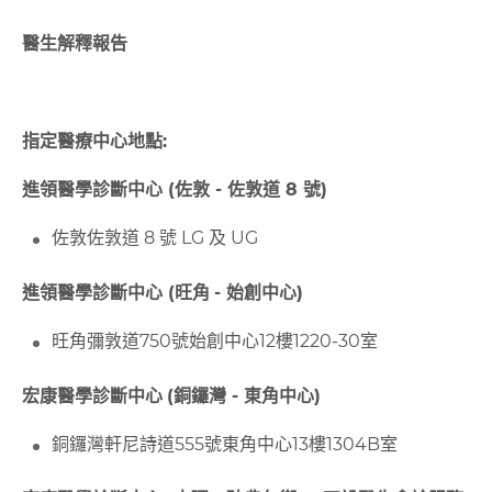
醫生解釋報告
指定醫療中心地點
:
進領醫學診斷中心
(
佐敦
-
佐敦道
8
號
)
佐敦佐敦道 8 號 LG 及 UG
進領醫學診斷中心
(
旺角
-
始創中心
)
旺角彌敦道750號始創中心12樓1220-30室
宏康醫學診斷中心
(
銅鑼灣
-
東角中心
)
銅鑼灣軒尼詩道555號東角中心13樓1304B室