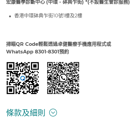
宏康醫學診斷中心
(中環 -
砵典乍街
) *(不設醫生會診服務)
香港中環砵典乍街10號1樓及2樓
掃瞄
QR Code
輕鬆透過卓健醫療手機應用程式或
WhatsApp 8301-8301
預約
條款及細則