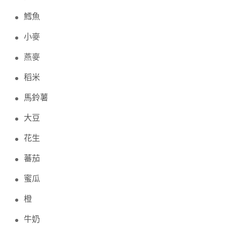
鱈魚
小麥
燕麥
稻米
馬鈴薯
大豆
花生
蕃茄
蜜瓜
橙
牛奶