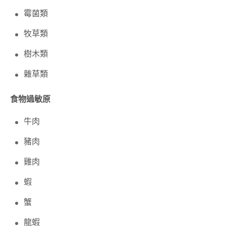
霉菌類
牧草類
樹木類
雜草類
食物過敏原
牛肉
豬肉
雞肉
蝦
蟹
龍蝦