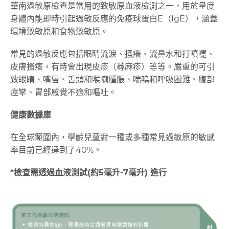
華南過敏原檢查是常用的致敏原血液檢測之一，用於量度
身體內能即時引起過敏反應的免疫球蛋白E（IgE），涵蓋
環境致敏原和食物致敏原。
常見的過敏反應包括眼睛流淚、搔癢、流鼻水和打噴嚏、
皮膚搔癢，有時會出現皮疹（蕁麻疹）等等。嚴重的可引
致眼睛、嘴唇、舌頭和喉嚨腫脹、喘嗚和呼吸困難、腹部
痙攣、胃部感覺不適和嘔吐。
健康數據庫
在全球範圍內，學齡兒童對一種或多種常見過敏原的敏感
率目前已經達到了40%。
*
檢查需透過血液測試(
約5
毫升-7
毫升)
進
行