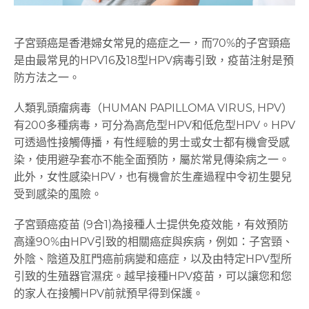
子宮頸癌是香港婦女常見的癌症之一，而70%的子宮頸癌
是由最常見的HPV16及18型HPV病毒引致，疫苗注射是預
防方法之一。
人類乳頭瘤病毒（HUMAN PAPILLOMA VIRUS, HPV）
有200多種病毒，可分為高危型HPV和低危型HPV。HPV
可透過性接觸傳播，有性經驗的男士或女士都有機會受感
染，使用避孕套亦不能全面預防，屬於常見傳染病之一。
此外，女性感染HPV，也有機會於生產過程中令初生嬰兒
受到感染的風險。
子宮頸癌疫苗 (9合1)為接種人士提供免疫效能，有效預防
高達90%由HPV引致的相關癌症與疾病，例如：子宮頸、
外陰、陰道及肛門癌前病變和癌症，以及由特定HPV型所
引致的生殖器官濕疣。越早接種HPV疫苗，可以讓您和您
的家人在接觸HPV前就預早得到保護。