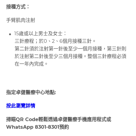
接種方式：
手臂肌肉注射
15歲或以上男士及女士：
三針療程；於0、2、6個月接種三針。
第二針須於注射第一針後至少一個月接種，第三針則
於注射第二針後至少三個月接種。整個三針療程必須
在一年內完成。
指定卓健醫療中心地點:
按此瀏覽詳情
掃瞄
QR Code
輕鬆透過卓健醫療手機應用程式或
WhatsApp 8301-8301
預約