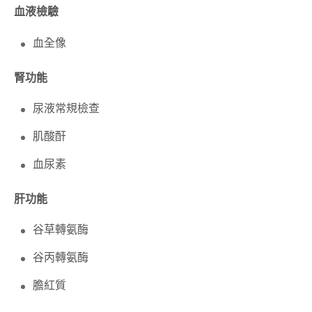
血液檢驗
血全像
腎功能
尿液常規檢查
肌酸酐
血尿素
肝功能
谷草轉氨酶
谷丙轉氨酶
膽紅質