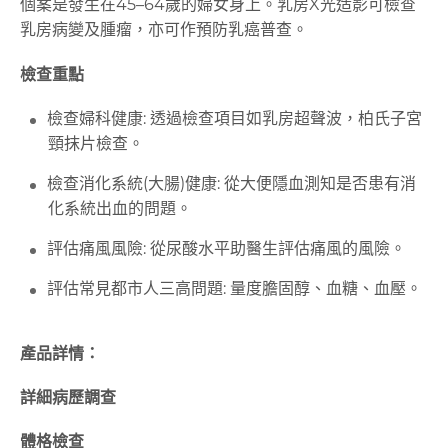
個案是發生在45–64歲的婦女身上。乳房X光造影可檢查
乳房病變及腫瘤，亦可作預防乳癌普查。
檢查重點
檢查婦科健康: 透過檢查項目如乳房超聲波，柏氏子宮
頸抹片檢查。
檢查消化系統(大腸)健康: 從大便隱血測知是否患有消
化系統出血的問題。
評估痛風風險: 從尿酸水平助醫生評估痛風的風險。
評估常見都市人三高問題: 量度膽固醇、血糖、血壓。
產品詳情：
詳細病歷調查
體格檢查