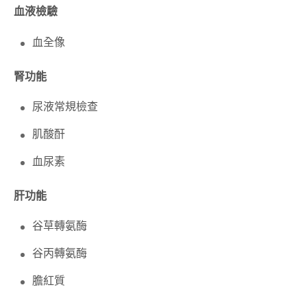
血液檢驗
血全像
腎功能
尿液常規檢查
肌酸酐
血尿素
肝功能
谷草轉氨酶
谷丙轉氨酶
膽紅質