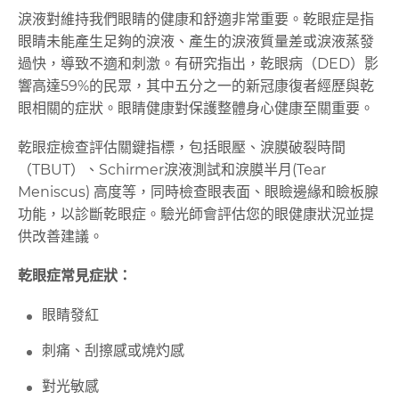
淚液對維持我們眼睛的健康和舒適非常重要。乾眼症是指
眼睛未能產生足夠的淚液、產生的淚液質量差或淚液蒸發
過快，導致不適和刺激。有研究指出，乾眼病（DED）影
響高達59%的民眾，其中五分之一的新冠康復者經歷與乾
眼相關的症狀。眼睛健康對保護整體身心健康至關重要。
乾眼症檢查評估關鍵指標，包括眼壓、淚膜破裂時間
（TBUT）、Schirmer淚液測試和淚膜半月(Tear
Meniscus) 高度等，同時檢查眼表面、眼瞼邊緣和瞼板腺
功能，以診斷乾眼症。驗光師會評估您的眼健康狀況並提
供改善建議。
乾眼症常見症狀：
眼睛發紅
刺痛、刮擦感或燒灼感
對光敏感