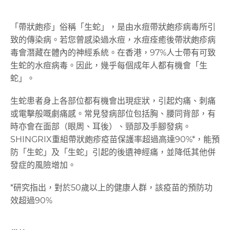
「帶狀皰疹」俗稱「生蛇」，是由水痘帶狀皰疹病毒所引
致的傳染病。若您曾感染過水痘，水痘痊癒後帶狀皰疹病
毒會潛藏在體內的神經系統。在香港，97%人士帶有可致
生蛇的水痘病毒。因此，幾乎每個成年人都有機會「生
蛇」。
生蛇患者身上各部位都有機會出現症狀，引起灼痛、刺痛
或電擊般嘅劇痛感。常見發病部位包括胸、腰同背部，有
時亦會在面部（眼周、耳後）、頸部及手腳發病。
SHINGRIX重組帶狀皰疹疫苗保護率超過高達90%*，能預
防「生蛇」及「生蛇」引起的後遺神經痛，並降低其他併
發症的風險增加。
*研究指出，對於50歲以上的健康人群，該疫苗的預防功
效超過90%