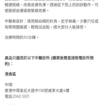
暢通經絡，改善皮膚色澤。透過從下而上的刮痧動作，可
使臉部皮膚達致緊緻效果。
中醫美容針：使用極幼細的針具，近乎無痛，少數穴位或
有輕微酸脹感、輕微出血點，絕大部分人能接受。
治療時間約30分鐘。
產品只適用於以下中醫診所
(
購買後需直接致電診所預
約
)
：
港島區
中環
:
香港中環皇后大道中138號威享大廈4樓
電話
:2160 5511