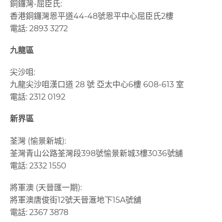
銅鑼灣
-
屈臣氏
:
香港銅鑼灣恩平道
44-48
號恩平中心屈臣氏
2
樓
電話
: 2893 3272
九龍區
尖沙咀
:
九龍尖沙咀漢口道
28
號 亞太中心
6
樓
608-613
室
電話
: 2312 0192
新界區
荃灣 (愉景新城):
荃灣青山公路荃灣段
398
號愉景新城
3
樓
3036
號舖
電話
: 2332 1550
將軍澳 (天晉匯一期):
將軍澳唐俊街12號天晉滙地下15A號舖
電話: 2367 3878