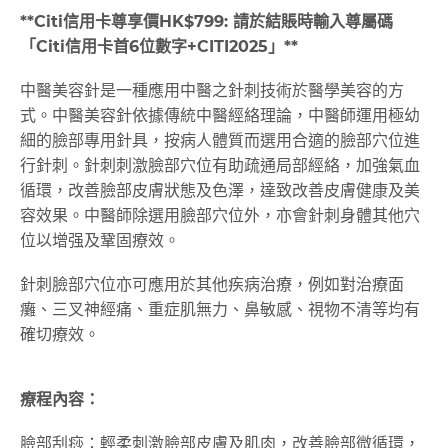
**
Citi
信用卡尊享價
HK$799:
請於結賬時輸入尊屬碼
「
Citi
信用卡首
6
位數字
+CITI2025
」
**
中醫美容針是一種應用中醫之針刺技術於醫學美容的方
式。中醫美容針依據傳統中醫經絡理論，中醫師運用極幼
細的臉部專用針具，按病人體質而選用合適的臉部穴位進
行針刺。針刺刺激臉部穴位有助疏通局部經絡，加強氣血
循環，改善臉部皮膚狀態及色澤，達致改善皮膚健康及美
容效果。中醫師除選用臉部穴位外，亦會針刺身體其他穴
位以增强及鞏固療效。
針刺臉部穴位亦可應用於其他疾病治療，例如對治療面
癱、三叉神經痛、重症肌無力、鼻敏感、視物不清等均有
確切療效。
療程內容：
臉部刮痧：輕柔刺激臉部皮膚及肌肉，改善臉部微循環，