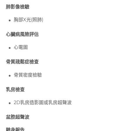
肺影像檢驗
胸部X
光
(
照肺
)
心臟病風險評估
心電圖
骨質疏鬆症檢查
骨質密度檢驗
乳房檢查
2D乳房造影圖或乳房超聲波
盆腔超聲波
驗身報告