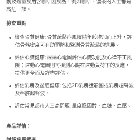
動及過量飲用含咖啡因飲品，例如咖啡、濃茶的人士都是
高危一族。
檢查重點
檢查骨質健康: 骨質疏鬆症風險隨年齡增加而上升，評
估骨骼密度可有助預防和監測骨質疏鬆的進展。
評估心臟健康: 透過心電圖評估心臟功能及心律不正風
險；運動心電圖則可檢測心臟在運動負荷下的反應，
提供更全面及詳盡評估。
評估乳房及盆腔健康: 包括2D乳房造影圖或乳房超聲波
及盤腔超聲波。
評估常見都市人三高問題: 量度膽固醇、血糖、血壓。
產品詳情：
詳細病歷調查