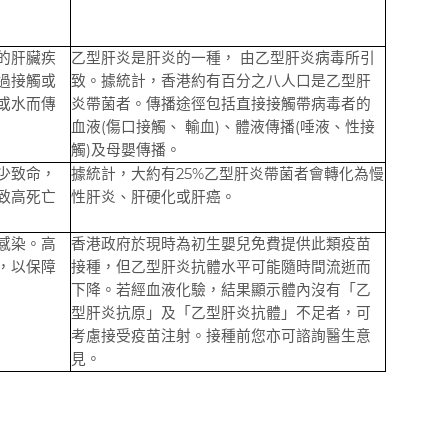
的肝臟疾
乙型肝炎是肝炎的一種， 由乙型肝炎病毒所引
過接觸或
致。據統計，香港約有百分之八人口是乙型肝
或水而傳
炎帶菌者。傳播途徑包括直接接觸帶病毒者的
血液(傷口接觸、 輸血)、體液傳播(唾液、性接
觸)及母嬰傳播。
少致命，
據統計，大約有25%乙型肝炎帶菌者會轉化為慢
致高死亡
性肝炎、肝硬化或肝癌。
感染。高
香港政府於現時為初生嬰兒免費提供此類疫苗
，以保障
接種，但乙型肝炎抗體水平可能隨時間流逝而
下降。若經血液化驗，結果顯示體內沒有「乙
型肝炎抗原」及「乙型肝炎抗體」不足者，可
考慮接受疫苗注射。接種前您亦可諮詢醫生意
見。