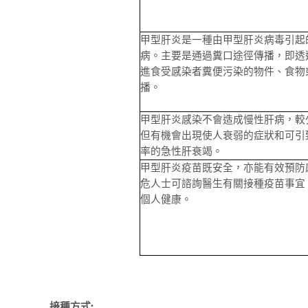
甲型肝炎是一種由甲型肝炎病毒引起
病。主要是通過糞口途徑傳播，即透
進食受感染者糞便污染的物件、食物
播。
甲型肝炎感染不會造成慢性肝病，較
但有機會出現使人衰弱的症狀和可引
率的急性肝衰竭。
甲型肝炎疫苗既安全，亦能有效預防
危人士可諮詢醫生有關接種疫苗事宜
個人健康。
接種方式
: