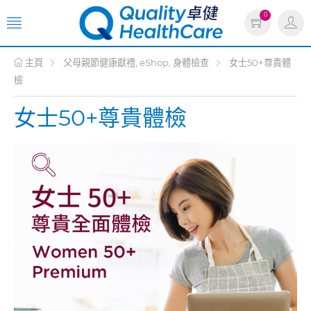
0
主頁
父母親節健康獻禮, eShop, 身體檢查
女士50+尊貴體
檢
女士50+尊貴體檢