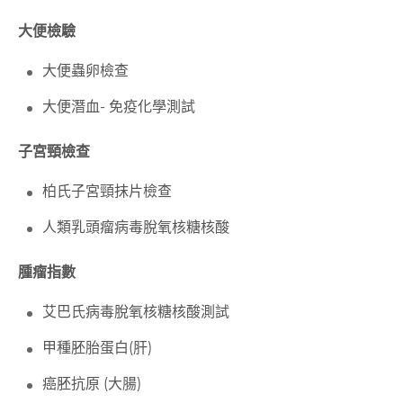
大便檢驗
大便蟲卵檢查
大便潛血-
免疫化學測試
子宮頸檢查
柏氏子宮頸抹片檢查
人類乳頭瘤病毒脫氧核糖核酸
腫瘤指數
艾巴氏病毒脫氧核糖核酸測試
甲種胚胎蛋白(
肝
)
癌胚抗原 (大
腸
)