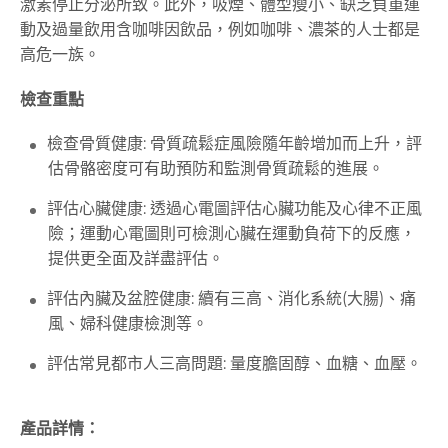
激素停止分泌所致。此外，吸煙、體型瘦小、缺乏負重運
動及過量飲用含咖啡因飲品，例如咖啡、濃茶的人士都是
高危一族。
檢查重點
檢查骨質健康: 骨質疏鬆症風險隨年齡增加而上升，評
估骨骼密度可有助預防和監測骨質疏鬆的進展。
評估心臟健康: 透過心電圖評估心臟功能及心律不正風
險；運動心電圖則可檢測心臟在運動負荷下的反應，
提供更全面及詳盡評估。
評估內臟及盆腔健康: 續有三高、消化系統(大腸)、痛
風、婦科健康檢測等。
評估常見都市人三高問題: 量度膽固醇、血糖、血壓。
產品詳情：