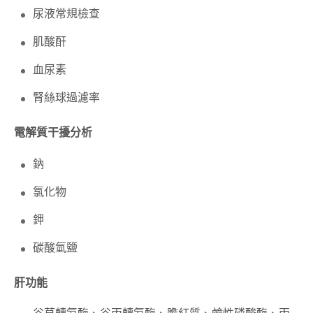
尿液常規檢查
肌酸酐
血尿素
腎絲球過濾率
電解質干擾分析
鈉
氯化物
鉀
碳酸氫鹽
肝功能