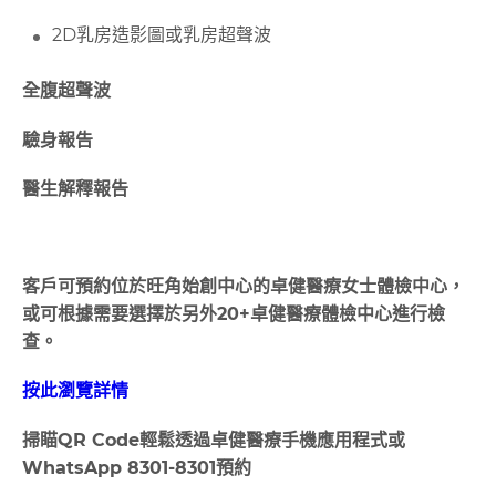
2D乳房造影圖或乳房超聲波
全腹超聲波
驗身報告
醫生解釋報告
客戶可預約位於旺角始創中心的卓健醫療⼥⼠體檢中⼼，
或可根據需要選擇於另外20+卓健醫療體檢中⼼進⾏檢
查。
按此瀏覽詳情
掃瞄
QR Code
輕鬆透過卓健醫療手機應用程式或
WhatsApp 8301-8301
預約