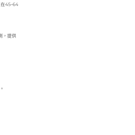
45–64
測，提供
性。