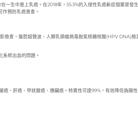
一生中患上乳癌。在2018年，55.3%的入侵性乳癌新症個案是發生在
可作預防乳癌普查。
造影檢查，盤腔超聲波、人類乳頭瘤病毒脫氧核糖核酸(HPV DNA)檢
消化系統出血的問題。
癌、大腸癌、肝癌、甲狀腺癌、胰臟癌。特異性可達99%，有效降低偽陽