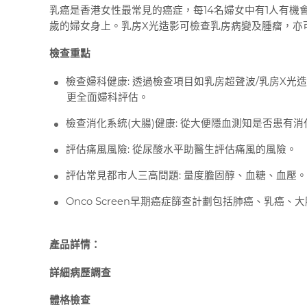
乳癌是香港女性最常見的癌症，每14名婦女中有1人有機會在
歲的婦女身上。乳房X光造影可檢查乳房病變及腫瘤，亦
檢查重點
檢查婦科健康: 透過檢查項目如乳房超聲波/乳房X光
更全面婦科評估。
檢查消化系統(大腸)健康: 從大便隱血測知是否患有
評估痛風風險: 從尿酸水平助醫生評估痛風的風險。
評估常見都市人三高問題: 量度膽固醇、血糖、血壓。
Onco Screen早期癌症篩查計劃包括肺癌、乳
產品詳情：
詳細病歷調查
體格檢查