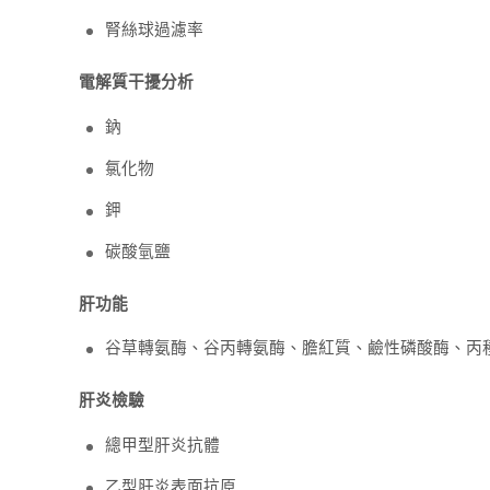
腎絲球過濾率
電解質干擾分析
鈉
氯化物
鉀
碳酸氫鹽
肝功能
谷草轉氨酶、谷丙轉氨酶、膽紅質、鹼性磷酸酶、丙
肝炎檢驗
總甲型肝炎抗體
乙型肝炎表面抗原