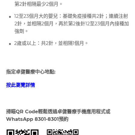
第2針相隔最少2個月。
12至23個月大的嬰兒：基礎免疫接種共2針；連續注射
2針，並相隔2個月，再於第2後針12至23個月內接種加
強劑。
2歲或以上：共2針，並相隔1個月。
指定卓健醫療中心地點:
按此瀏覽詳情
掃瞄
QR Code
輕鬆透過卓健醫療手機應用程式或
WhatsApp 8301-8301
預約