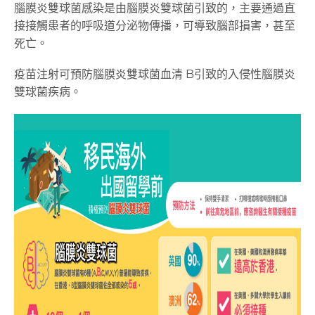
腦膜炎雙球菌感染是由腦膜炎雙球菌引致的，主要通過直
接接觸患者的呼吸道分泌物傳播，可導致腦部損害，甚至
死亡。
疫苗注射可預防腦膜炎雙球菌血清 B引致的入侵性腦膜炎
雙球菌疾病。