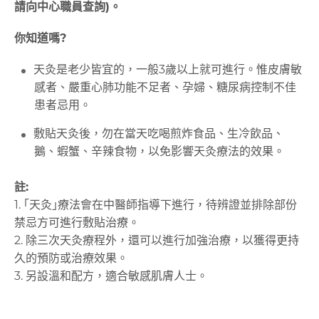
請向中心職員查詢)。
你知道嗎?
天灸是老少皆宜的，一般3歲以上就可進行。惟皮膚敏
感者、嚴重心肺功能不足者、孕婦、糖尿病控制不佳
患者忌用。
敷貼天灸後，勿在當天吃喝煎炸食品、生冷飲品、
鵝、蝦蟹、辛辣食物，以免影響天灸療法的效果。
註:
1. ｢天灸｣療法會在中醫師指導下進行，待辨證並排除部份
禁忌方可進行敷貼治療。
2. 除三次天灸療程外，還可以進行加強治療，以獲得更持
久的預防或治療效果。
3. 另設溫和配方，適合敏感肌膚人士。