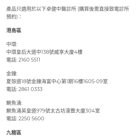
產品只適用於以下卓健中醫診所 (購買後需直接致電診所
預約)：
港島區
中環:
中環皇后大道中138號威享大廈4樓
電話: 2160 5511
金鐘:
夏愨道18號金鐘海富中心第1期16樓1605-09室
電話: 2861 0333
鰂魚涌:
鰂魚涌英皇道979號太古坊濠豐大廈304室
電話: 2250 5600
九龍區