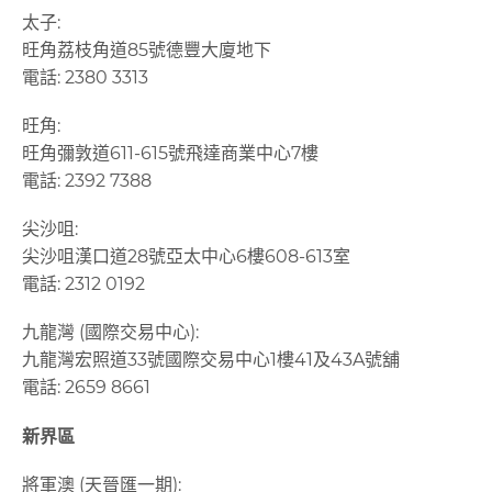
太子:
旺角荔枝角道85號德豐大廈地下
電話: 2380 3313
旺角:
旺角彌敦道611-615號飛達商業中心7樓
電話:
2392 7388
尖沙咀:
尖沙咀漢口道28號亞太中心6樓608-613室
電話: 2312 0192
九龍灣 (國際交易中心):
九龍灣宏照道33號國際交易中心1樓41及43A號舖
電話: 2659 8661
新界區
將軍澳 (天晉匯一期):