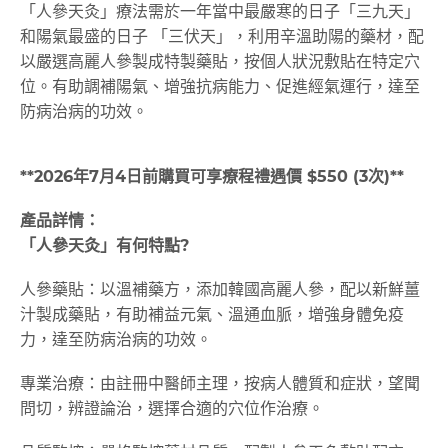
「人參天灸」療法需於一年當中最嚴寒的日子「三九天」
和陽氣最盛的日子 「三伏天」，利用辛溫助陽的藥材，配
以嚴選高麗人參製成特製藥貼，按個人狀況敷貼在特定穴
位。有助調補陽氣、增強抗病能力、促進經氣運行，達至
防病治病的功效。
**2026年7月4日前購買可享療程禮遇價 $550 (3次)**
產品詳情：
「人參天灸」有何特點?
人參藥貼：以溫補藥方，添加韓國高麗人參，配以新鮮薑
汁製成藥貼，有助補益元氣、溫通血脈，增強身體免疫
力，達至防病治病的功效。
專業治療：由註冊中醫師主理，按病人體質和症狀，望聞
問切，辨證論治，選擇合適的穴位作治療。