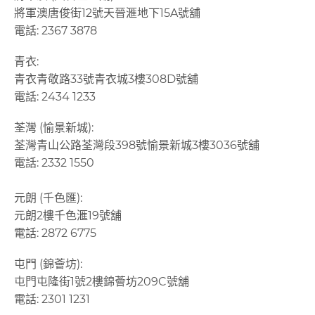
將軍澳唐俊街12號天晉滙地下15A號舖
電話: 2367 3878
青衣:
青衣青敬路33號青衣城3樓308D號舖
電話: 2434 1233
荃灣 (愉景新城):
荃灣青山公路荃灣段398
號愉景新城
3
樓
3036
號舖
電話: 2332 1550
元朗 (千色匯):
元朗2樓千色滙19號舖
電話: 2872 6775
屯門 (錦薈坊):
屯門屯隆街1號2樓錦薈坊209C號舖
電話: 2301 1231