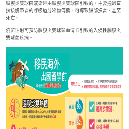
腦膜炎雙球菌感染是由腦膜炎雙球菌引致的，主要通過直
接接觸患者的呼吸道分泌物傳播，可導致腦部損害，甚至
死亡。
疫苗注射可預防腦膜炎雙球菌血清 B引致的入侵性腦膜炎
雙球菌疾病。