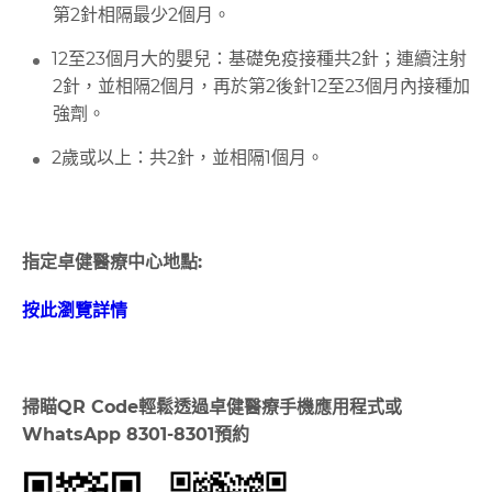
第2針相隔最少2個月。
12至23個月大的嬰兒：基礎免疫接種共2針；連續注射
2針，並相隔2個月，再於第2後針12至23個月內接種加
強劑。
2歲或以上：共2針，並相隔1個月。
指定卓健醫療中心地點:
按此瀏覽詳情
掃瞄
QR Code
輕鬆透過卓健醫療手機應用程式或
WhatsApp 8301-8301
預約