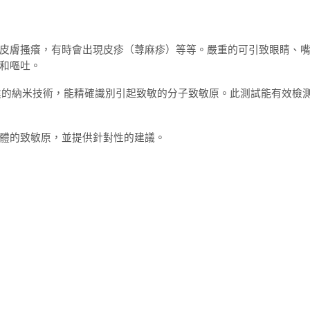
皮膚搔癢，有時會出現皮疹（蕁麻疹）等等。嚴重的可引致眼睛、
和嘔吐。
最先進的納米技術，能精確識別引起致敏的分子致敏原。此測試能有效檢測
體的致敏原，並提供針對性的建議。