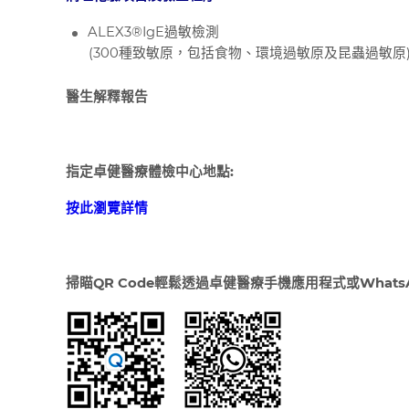
ALEX3®IgE過敏檢測
(300種致敏原，包括食物、環境過敏原及昆蟲過敏原
醫生解釋報告
指定卓健醫療體檢中心地點:
按此瀏覽詳情
掃瞄
QR Code
輕鬆透過卓健醫療手機應用程式或
WhatsA