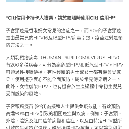
*Citi
信用卡持卡人禮遇，請於結賬時使用
Citi
信用卡
*
子宮頸癌是香港婦女常見的癌症之一，而70%的子宮頸癌
是由最常見的HPV16及18型HPV病毒引致，疫苗注射是預
防方法之一。
人類乳頭瘤病毒（HUMAN PAPILLOMA VIRUS, HPV）
有200多種病毒，可分為高危型HPV和低危型HPV。HPV
可透過性接觸傳播，有性經驗的男士或女士都有機會受感
染，使用避孕套亦不能全面預防，屬於常見傳染病之一。
此外，女性感染HPV，也有機會於生產過程中令初生嬰兒
受到感染的風險。
子宮頸癌疫苗 (9合1)為接種人士提供免疫效能，有效預防
高達90%由HPV引致的相關癌症與疾病，例如：子宮頸、
外陰、陰道及肛門癌前病變和癌症，以及由特定HPV型所
引致的生殖器官濕疣。越早接種HPV疫苗，可以讓您和您