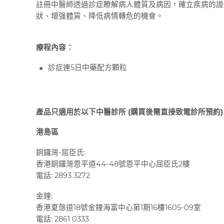
註冊中醫師透過診症瞭解病人體質及病因，確立疾病的證
狀、增强體質、降低病情轉危的機會。
療程內容：
診症連5日中藥配方顆粒
產品只適用於以下中醫診所
(
購買後需直接致電診所預約
)
港島區
銅鑼灣
-
屈臣氏
:
香港銅鑼灣恩平道
44-48
號恩平中心屈臣氏
2
樓
電話
: 2893 3272
金鐘
:
香港夏愨道
18
號金鐘海富中心第
1
期
16
樓
1605-09
室
電話
: 2861 0333