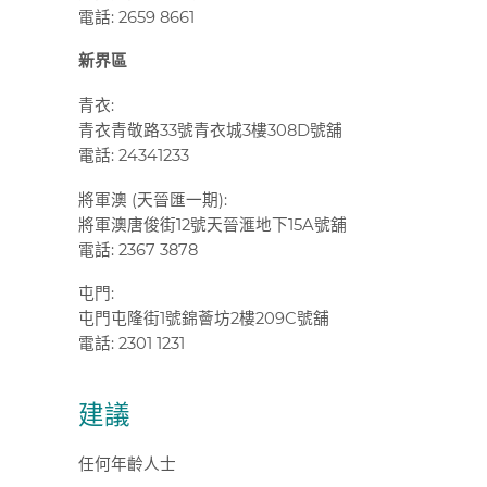
電話
: 2659 8661
新界區
青衣
:
青衣青敬路
33
號青衣城
3
樓
308D
號舖
電話
: 24341233
將軍澳 (天晉匯一期):
將軍澳唐俊街12號天晉滙地下15A號舖
電話: 2367 3878
屯門:
屯門屯隆街
1
號錦薈坊
2
樓
209C
號舖
電話
: 2301 1231
建議
任何年齡人士