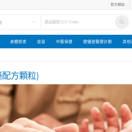
官方網站
身體檢查
疫苗
中醫保健
健優遊醫健計劃
其他
藥配方顆粒)