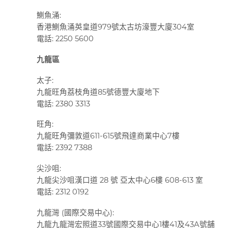
鰂魚涌
:
香港鰂魚涌英皇道
979
號太古坊濠豐大廈
304
室
電話
: 2250 5600
九龍區
太子
:
九龍旺角荔枝角道
85
號德豐大廈地下
電話
: 2380 3313
旺角
:
九龍旺角彌敦道
611-615
號飛達商業中心
7
樓
電話
: 2392 7388
尖沙咀
:
九龍尖沙咀漢口道
28
號 亞太中心
6
樓
608-613
室
電話
: 2312 0192
九龍灣
(
國際交易中心
):
九龍九龍灣宏照道
33
號國際交易中心
1
樓
41
及
43A
號舖