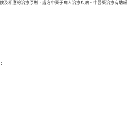
候及相應的治療原則，處方中藥于病人治療疾病。中醫藥治療有助
：