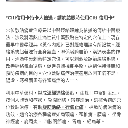
*Citi
信用卡持卡人禮遇，請於結賬時使用
Citi
信用卡
*
穴位敷貼痛症治療是以中醫經絡理論為依據的傳統中醫療
法，涉及將溫熱止痛性質中藥敷貼在特定的穴位上。現存
最早中醫學經典《黃帝内經》已對經絡理論有所記載。經
絡系統起著運行全身氣血，聯係臟腑肢節，溝通表裏的作
用。通過中藥刺激特定穴位，可以刺激及調節經絡系統，
改善經絡氣血循環，促進身體機能平衡，達到保持健康和
預防疾病的目的。穴位敷貼痛症治療適用於因正氣不足、
陽虛、寒盛而患有各類痛症的人士。
利用中草藥材，製成
溫經通絡
藥貼， 由註冊中醫師主理，
按個人體質和症狀， 望聞問切，辨症論治，選擇合適的穴
位敷貼治療，有助
舒筋活絡，行氣止痛
， 達致防病治病的
功效，適合治療各種痛症如肩頸痛、頸椎病、腰痛、 坐骨
神經痛、肩周炎、 四肢關節痛、 胃痛、 經痛等。