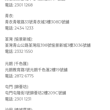
電話: 2301 1268
青衣:
青衣青敬路33號青衣城3樓308D號舖
電話: 2434 1233
荃灣 (愉景新城):
荃灣青山公路荃灣段398
號愉景新城
3
樓
3036
號舖
電話: 2332 1550
元朗 (千色匯):
元朗教育路1號元朗千色滙2樓19號舖
電話: 2872 6775
屯門 (錦薈坊):
屯門屯隆街1號錦薈坊2樓209C號舖
電話: 2301 1231
沙田 (連城廣場):