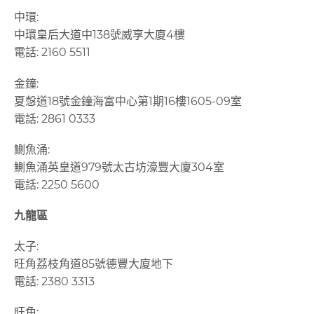
中環:
中環皇后大道中138號威享大廈4樓
電話: 2160 5511
金鐘:
夏愨道18號金鐘海富中心第1期16樓1605-09室
電話: 2861 0333
鰂魚涌:
鰂魚涌英皇道979號太古坊濠豐大廈304室
電話: 2250 5600
九龍區
太子:
旺角荔枝角道85號德豐大廈地下
電話: 2380 3313
旺角: