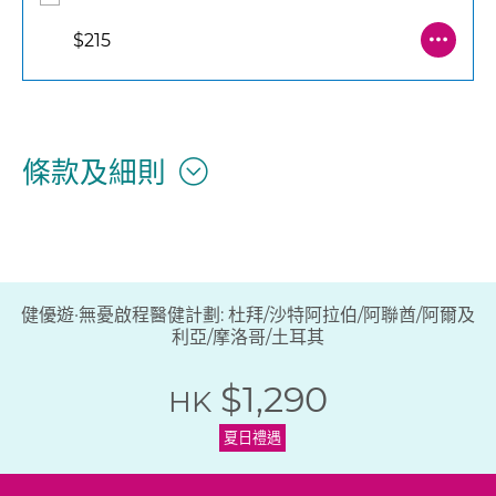
$215
條款及細則
健優遊·無憂啟程醫健計劃: 杜拜/沙特阿拉伯/阿聯酋/阿爾及
利亞/摩洛哥/土耳其
$1,290
HK
夏日禮遇