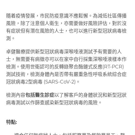
隨着疫情發展，市民防疫意識不應鬆懈。為減低社區傳播
風險，除了注意個人衛生，亦需要做好風險評估，對於沒
有症狀但有潛在風險的人士，也可以進行新型冠狀病毒檢
測。
卓健醫療提供新型冠狀病毒深喉唾液測試予有需要的人
士，無需要有病徵亦可以在家中自行採集深喉唾液樣本作
檢測。使用世衛認可的反轉錄聚合酶鏈式反應(RT-PCR)
測試技術，檢測身體內是否帶有嚴重急性呼吸系統綜合症
冠狀病毒2型病毒 (SARS-CoV-2)。
檢測內容
包括醫生診症
以了解客戶的身體狀況和新型冠狀
病毒測試以作篩查感染新型冠狀病毒的風險。
特點
: