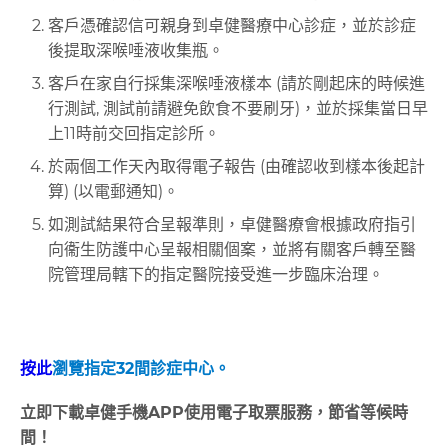
客戶憑確認信可親身到卓健醫療中心診症，並於診症
後提取深喉唾液收集瓶。
客戶在家自行採集深喉唾液樣本 (請於剛起床的時候進
行測試, 測試前請避免飲食不要刷牙)，並於採集當日早
上11時前交回指定診所。
於兩個工作天內取得電子報告 (
由確認收到樣本後起計
算)
(以電郵通知)。
如測試結果符合呈報準則，卓健醫療會根據政府指引
向衞生防護中心呈報相關個案，並將有關客戶轉至醫
院管理局轄下的指定醫院接受進一步臨床治理。
按此
瀏覽指定32間診症中心。
立即下載卓健手機APP使用電子取票服務，節省等候時
間！